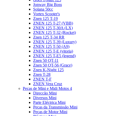
Jonway Big Boss
Solana 50cc
Vortex Scooter's
Znen 125 T-19
ZNEN 125 T-27 (VBB)
ZNEN 125 T-30A (LX)
ZNEN 125 T-32 (Rocket)
Znen 125 T-34 RR
ZNEN 125 T-39 (Luxury)
ZNEN 125 T-50 (A9)
ZNEN 125 T-E (vitoria)
ZNEN 125 T-E5 (legend)
Znen 50 QT-11
Znen 50 QT-56 (Grace)
Znen K-Night 125
Znen T-28
ZNEN T-F
ZNEN Vera Cruz
Peças de Mini e Midi Motos 4
Direcção Mini
Diversos Mini
Parte Eléctrica Mini
Peças da Transmissão Mini
Peças de Motor Mini