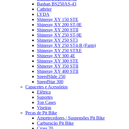
Bashan BS250AS-43
Catbrier
LYDA
Shineray XY 150 STE
Shineray XY 200 ST-9E
Shineray XY 200 STII
Shineray XY 250 ST-9E
Shineray XY 250 ST3
Shineray XY 250 ST4-B (Farm)
Shineray XY 250 STXE
Shineray XY 300 4E
Shineray XY 300 STE
Shineray XY 350 STII
Shineray XY 400 STII
SpeedSlide 250
SpeedStar 300
Capacetes e Acessórios
Elétrica
Suportes
Top Cases
Viseiras
Peças de Pit Bike
Amortecedores / Suspensões Pit Bike
Carburação Pit Bike
Cross 70