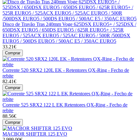
Disco de Travão Tras 240mm Voge 625DSX EURO5+ / 525DSX /
650DSX EURO5 / 650DS EURO5 / 625R EURO5+ / 525R
EURO5 / 525ACX EURO5 / 525AC EURO5 / 500R /500DSX
EURO5 / 500DS EURO5 / 500AC E5 / 350AC EURO5
33.21€
Comprar
Corrente 520 SRX2 120L EK - Retentores QX-Ring - Fecho de
rebite
82.41€
Comprar
Corrente 525 SRX2 122 L EK Retentores QX-Ring - Fecho de
rebite
88.56€
Comprar
MACBOR SHIFTER 125 EVO
2,999.00€