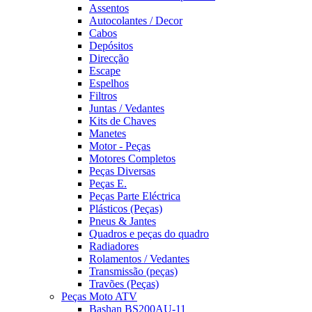
Assentos
Autocolantes / Decor
Cabos
Depósitos
Direcção
Escape
Espelhos
Filtros
Juntas / Vedantes
Kits de Chaves
Manetes
Motor - Peças
Motores Completos
Peças Diversas
Peças E.
Peças Parte Eléctrica
Plásticos (Peças)
Pneus & Jantes
Quadros e peças do quadro
Radiadores
Rolamentos / Vedantes
Transmissão (peças)
Travões (Peças)
Peças Moto ATV
Bashan BS200AU-11