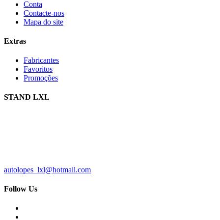
Conta
Contacte-nos
Mapa do site
Extras
Fabricantes
Favoritos
Promoções
STAND LXL
Av. Conde de Arnoso, 301
4770-539 Santa Maria de Arnoso
V.N. Famalicão
252 911 145
autolopes_lxl@hotmail.com
Follow Us