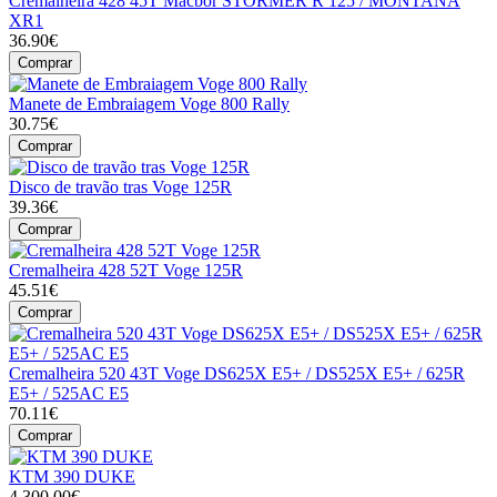
Cremalheira 428 45T Macbor STORMER R 125 / MONTANA
XR1
36.90€
Comprar
Manete de Embraiagem Voge 800 Rally
30.75€
Comprar
Disco de travão tras Voge 125R
39.36€
Comprar
Cremalheira 428 52T Voge 125R
45.51€
Comprar
Cremalheira 520 43T Voge DS625X E5+ / DS525X E5+ / 625R
E5+ / 525AC E5
70.11€
Comprar
KTM 390 DUKE
4,300.00€