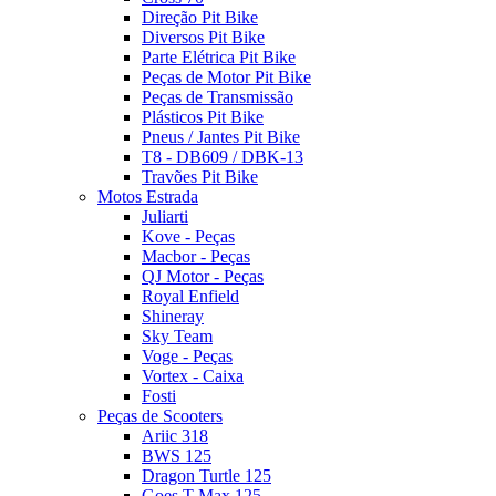
Direção Pit Bike
Diversos Pit Bike
Parte Elétrica Pit Bike
Peças de Motor Pit Bike
Peças de Transmissão
Plásticos Pit Bike
Pneus / Jantes Pit Bike
T8 - DB609 / DBK-13
Travões Pit Bike
Motos Estrada
Juliarti
Kove - Peças
Macbor - Peças
QJ Motor - Peças
Royal Enfield
Shineray
Sky Team
Voge - Peças
Vortex - Caixa
Fosti
Peças de Scooters
Ariic 318
BWS 125
Dragon Turtle 125
Goes T-Max 125